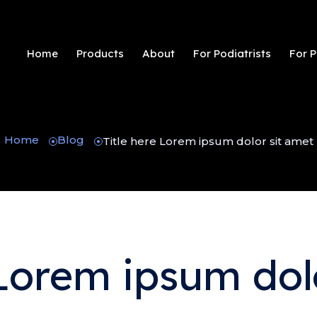
Home
Products
About
For Podiatrists
For P
Home
Blog
Title here Lorem ipsum dolor sit amet
 Lorem ipsum dol