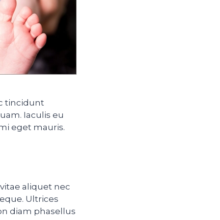
c tincidunt
quam. Iaculis eu
mi eget mauris.
vitae aliquet nec
eque. Ultrices
Non diam phasellus