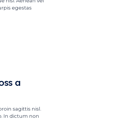
e nisi. Aenean vel
urpis egestas
oss a
oin sagittis nisl.
. In dictum non