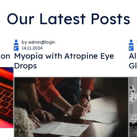
Our Latest Posts
by admin@login
14.11.2024
ion
Myopia with Atropine Eye
A
Drops
G