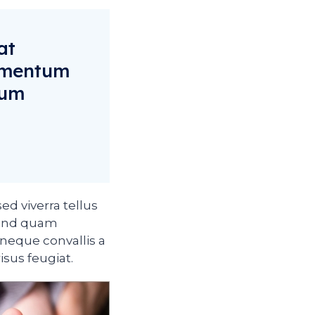
at
lementum
tum
d viverra tellus
fend quam
a neque convallis a
isus feugiat.