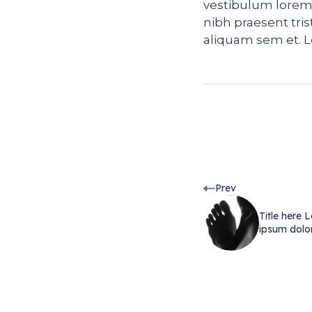
vestibulum lorem s
nibh praesent tr
aliquam sem et. L
Prev
Title here 
ipsum dolor