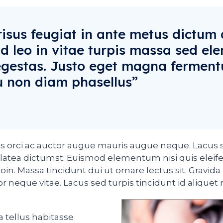
risus feugiat in ante metus dictum 
Id leo in vitae turpis massa sed e
gestas. Justo eget magna fermen
eu non diam phasellus”
s orci ac auctor augue mauris augue neque. Lacus se
platea dictumst. Euismod elementum nisi quis elei
roin. Massa tincidunt dui ut ornare lectus sit. Gravid
 neque vitae. Lacus sed turpis tincidunt id aliquet r
a tellus habitasse