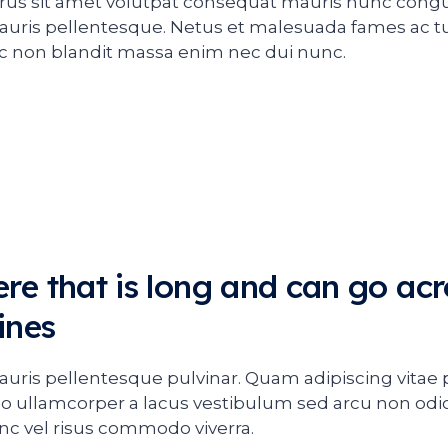
urus sit amet volutpat consequat mauris nunc congu
mauris pellentesque. Netus et malesuada fames ac t
c non blandit massa enim nec dui nunc.
here that is long and can go acr
ines
auris pellentesque pulvinar. Quam adipiscing vitae pr
llamcorper a lacus vestibulum sed arcu non odio
nc vel risus commodo viverra.