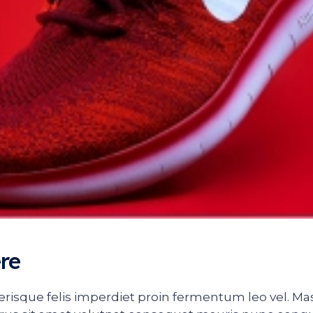
ere
erisque felis imperdiet proin fermentum leo vel. Mas