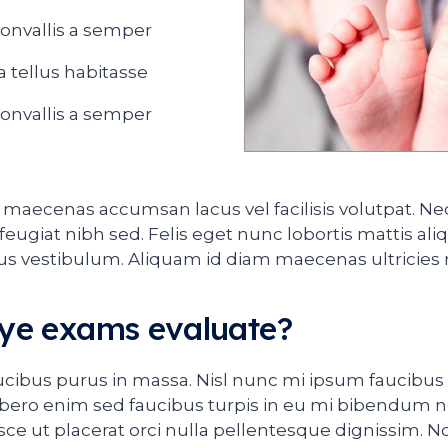
onvallis a semper
a tellus habitasse
onvallis a semper
aecenas accumsan lacus vel facilisis volutpat. Ne
ugiat nibh sed. Felis eget nunc lobortis mattis ali
s vestibulum. Aliquam id diam maecenas ultricies 
ye exams evaluate?
ucibus purus in massa. Nisl nunc mi ipsum faucibus 
Libero enim sed faucibus turpis in eu mi bibendum n
sce ut placerat orci nulla pellentesque dignissim. 